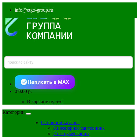
info@etgo-group.ru
Написать в MAX
0
0.00 р.
В корзине пусто!
Категории
Основной каталог
Инженерная сантехника
Инструментарий