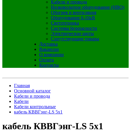
Кабели и провода
Низковольтное оборудование (НВО)
Обогрев и вентиляция
Оборудование 6-10кВ
Светотехника
Системы безопасности
Электрические щиты
Сопутствующие товары
Доставка
Вакансии
О компании
Оплата
Контакты
Главная
Основной каталог
Кабели и провода
Кабели
Кабели контрольные
кабель КВВГэнг-LS 5х1
кабель КВВГэнг-LS 5х1