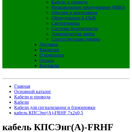
Кабели и провода
Низковольтное оборудование (НВО)
Обогрев и вентиляция
Оборудование 6-10кВ
Светотехника
Системы безопасности
Электрические щиты
Сопутствующие товары
Доставка
Вакансии
О компании
Оплата
Контакты
Главная
Основной каталог
Кабели и провода
Кабели
Кабели для сигнализации и блокировки
кабель КПСЭнг(А)-FRHF 7х2х0,5
кабель КПСЭнг(А)-FRHF