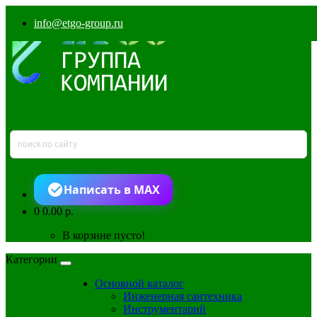
info@etgo-group.ru
Написать в MAX
0
0.00 р.
В корзине пусто!
Категории
Основной каталог
Инженерная сантехника
Инструментарий