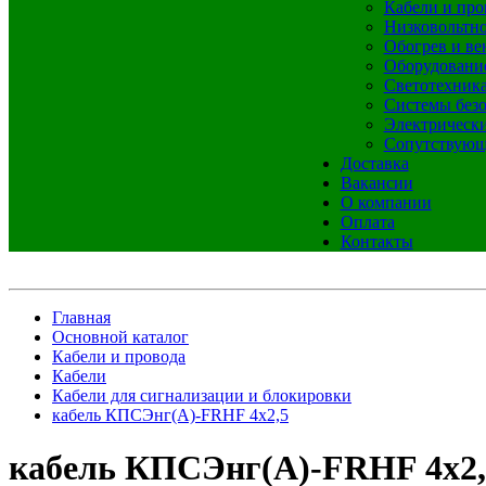
Кабели и про
Низковольтно
Обогрев и ве
Оборудовани
Светотехник
Системы без
Электрическ
Сопутствующ
Доставка
Вакансии
О компании
Оплата
Контакты
Главная
Основной каталог
Кабели и провода
Кабели
Кабели для сигнализации и блокировки
кабель КПСЭнг(А)-FRHF 4х2,5
кабель КПСЭнг(А)-FRHF 4х2,