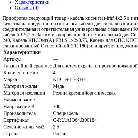
Характеристики
Отзывы (0)
Приобретая следующий товар - кабель кпсэнг(а)-frhf 4х2,5 в 
качества на продукцию из каталога кабели для сигнализации 
соединительная и ответвительная универсальная с зажимами 
кабелей 1.5-2.5, Зажим изолированный ответвительный для C
240, Кабель КПСЭнг(А)-FRLS 1х2х0.75, Кабель для ОПС КПС
Экранированный Огнестойкий (FE 180) или другую продукцию от
Характеристики
Артикул
—
Гарантийный срок мес
Для систем охраны и противопожарной
Количество жил
4
Марка
КПСЭнг-FRHF
Материал жилы
Медь
Материал изоляции
Резина кремнийорганическая
Наименование
Напряжение В
300
Производитель
Спецкабель
Сертификат
C-RU.АЮ64.B00184
Сечение жилы мм2
2.5
Страна
Россия