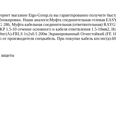
интернет магазине Etgo-Group.ru вы гарантированно получите бы
и блокировки. Наши аналоги:Муфта соединительная гелевая EASY
KG 286, Муфта кабельная соединительная (ответвительная) RAY
u KP 1.5-10 сечение основного и кабеля ответвления 1.5-10мм
Энг(А)-FRLS 1х2х0.5 200м Экранированный Огнестойкий (FE 1
 производителя спецкабель. При покупке кабель кпсэнг(а)-frhf 
 защиты