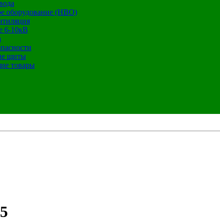
вода
е оборудование (НВО)
нтиляция
е 6-10кВ
а
опасности
ие щиты
ие товары
5