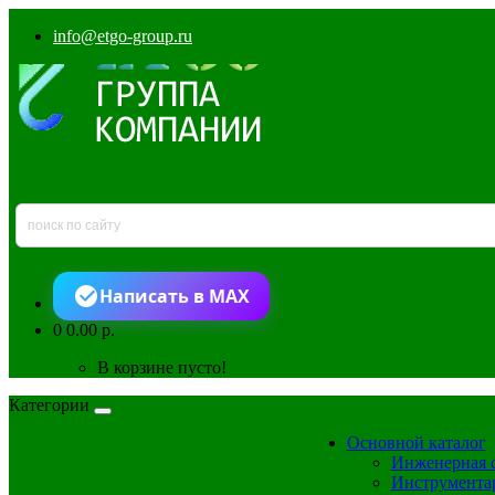
info@etgo-group.ru
Написать в MAX
0
0.00 р.
В корзине пусто!
Категории
Основной каталог
Инженерная 
Инструмента