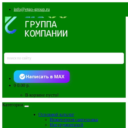
info@etgo-group.ru
Написать в MAX
0
0.00 р.
В корзине пусто!
Категории
Основной каталог
Инженерная сантехника
Инструментарий