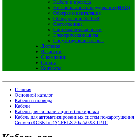
Кабели и провода
Низковольтное оборудование (НВО)
Обогрев и вентиляция
Оборудование 6-10кВ
Светотехника
Системы безопасности
Электрические щиты
Сопутствующие товары
Доставка
Вакансии
О компании
Оплата
Контакты
Главная
Основной каталог
Кабели и провода
Кабели
Кабели для сигнализации и блокировки
Кабель для автоматизированных систем пожаротушения
СегментКСБКГнг(А)-FRLS 20х2х0.98 ТРТС