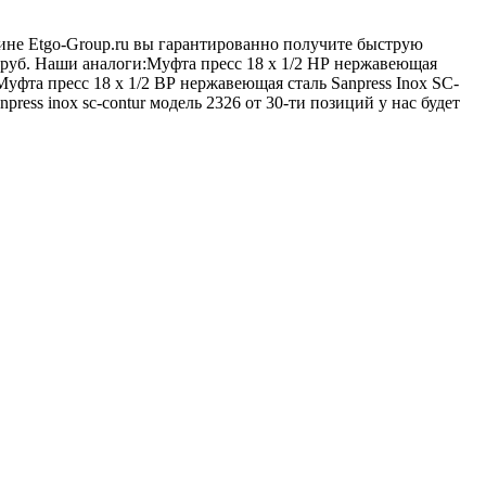
азине Etgo-Group.ru вы гарантированно получите быструю
труб. Наши аналоги:Муфта пресс 18 х 1/2 НР нержавеющая
 Муфта пресс 18 х 1/2 ВР нержавеющая сталь Sanpress Inox SC-
ress inox sc-contur модель 2326 от 30-ти позиций у нас будет