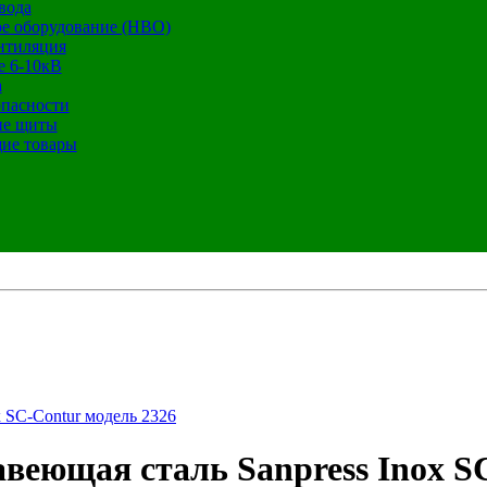
вода
е оборудование (НВО)
нтиляция
е 6-10кВ
а
опасности
ие щиты
ие товары
x SC-Contur модель 2326
жавеющая сталь Sanpress Inox S