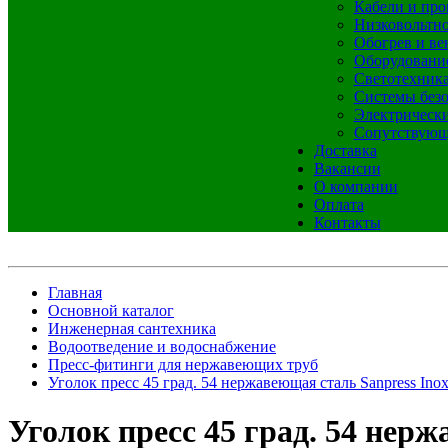
Кабели и про
Низковольтно
Обогрев и ве
Оборудовани
Светотехник
Системы без
Электрическ
Сопутствующ
Доставка
Вакансии
О компании
Оплата
Контакты
Главная
Основной каталог
Инженерная сантехника
Водоотведение и водоснабжение
Пресс-фитинги для нержавеющих труб
Уголок пресс 45 град. 54 нержавеющая сталь Sanpress Ino
Уголок пресс 45 град. 54 нер