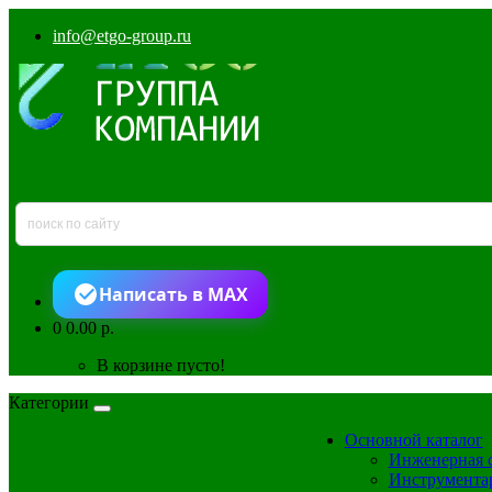
info@etgo-group.ru
Написать в MAX
0
0.00 р.
В корзине пусто!
Категории
Основной каталог
Инженерная 
Инструмента