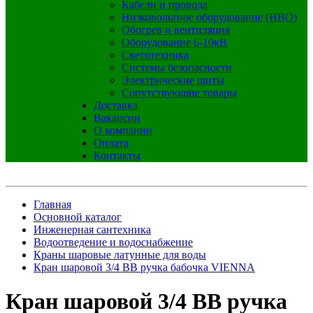
Кабели и провода
Низковольтное оборудование (НВО)
Обогрев и вентиляция
Оборудование 6-10кВ
Светотехника
Системы безопасности
Электрические щиты
Сопутствующие товары
Доставка
Вакансии
О компании
Оплата
Контакты
Главная
Основной каталог
Инженерная сантехника
Водоотведение и водоснабжение
Краны шаровые латунные для воды
Кран шаровой 3/4 ВВ ручка бабочка VIENNA
Кран шаровой 3/4 ВВ ручка