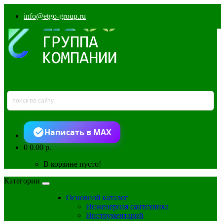
info@etgo-group.ru
Написать в MAX
0
0.00 р.
В корзине пусто!
Категории
Основной каталог
Инженерная сантехника
Инструментарий