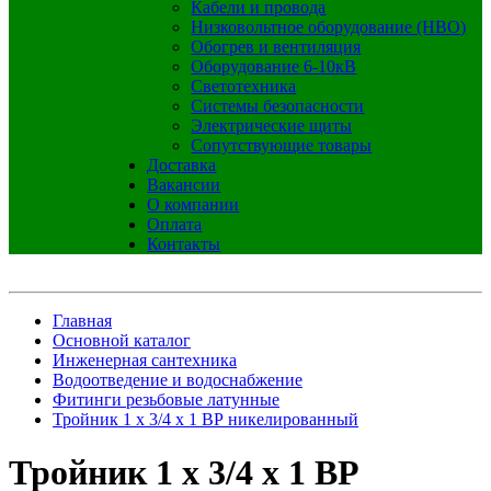
Кабели и провода
Низковольтное оборудование (НВО)
Обогрев и вентиляция
Оборудование 6-10кВ
Светотехника
Системы безопасности
Электрические щиты
Сопутствующие товары
Доставка
Вакансии
О компании
Оплата
Контакты
Главная
Основной каталог
Инженерная сантехника
Водоотведение и водоснабжение
Фитинги резьбовые латунные
Тройник 1 x 3/4 x 1 ВР никелированный
Тройник 1 x 3/4 x 1 ВР