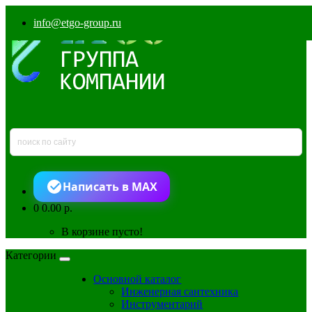
info@etgo-group.ru
Написать в MAX
0
0.00 р.
В корзине пусто!
Категории
Основной каталог
Инженерная сантехника
Инструментарий