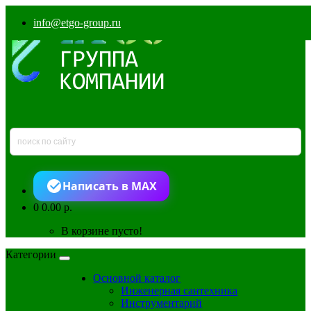
info@etgo-group.ru
Написать в MAX
0
0.00 р.
В корзине пусто!
Категории
Основной каталог
Инженерная сантехника
Инструментарий