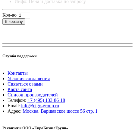
Инфо: Цена и доставка по запросу
Кол-во
В корзину
Служба поддержки
Контакты
Условия соглашения
Связаться с нами
Карта сайта
Список производителей
Телефон:
+7 (495) 133-86-18
Email:
info@etgo-group.ru
Адрес:
Москва, Варшавское шоссе 56 стр. 1
Реквизиты ООО «ЕвроБизнесГрупп»