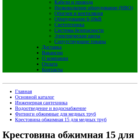
Кабели и провода
Низковольтное оборудование (НВО)
Обогрев и вентиляция
Оборудование 6-10кВ
Светотехника
Системы безопасности
Электрические щиты
Сопутствующие товары
Доставка
Вакансии
О компании
Оплата
Контакты
Главная
Основной каталог
Инженерная сантехника
Водоотведение и водоснабжение
Фитинги обжимные для медных труб
Крестовина обжимная 15 для медных труб
Крестовина обжимная 15 для