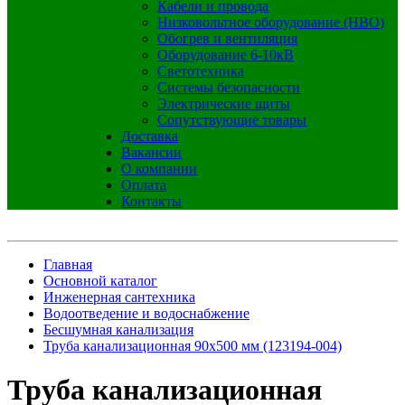
Кабели и провода
Низковольтное оборудование (НВО)
Обогрев и вентиляция
Оборудование 6-10кВ
Светотехника
Системы безопасности
Электрические щиты
Сопутствующие товары
Доставка
Вакансии
О компании
Оплата
Контакты
Главная
Основной каталог
Инженерная сантехника
Водоотведение и водоснабжение
Бесшумная канализация
Труба канализационная 90х500 мм (123194-004)
Труба канализационная