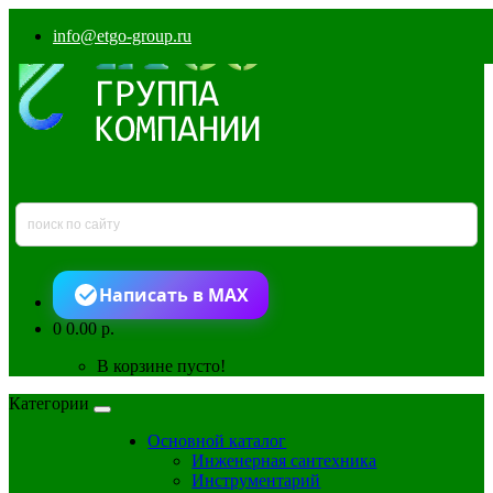
info@etgo-group.ru
Написать в MAX
0
0.00 р.
В корзине пусто!
Категории
Основной каталог
Инженерная сантехника
Инструментарий