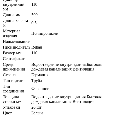
внутренний
110
мм
Длина мм
500
Длина хлыста
0.5
м
Материал
Полипропилен
изделия
Наименование
Производитель
Rehau
Размер мм
110
Сертификат
Среда
Водоотведение внутри здания.Бытовая
применения
дождевая канализация.Вентиляция
Страна
Германия
Тип изделия
Труба
Тип
Фасонное
соединения
Толщина
Водоотведение внутри здания.Бытовая
стенки мм
дождевая канализация.Вентиляция
Упаковки
20 шт
Цвет
Белый