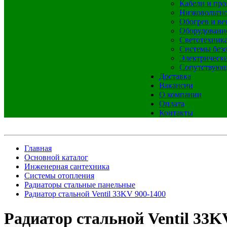
Кабели и про
Низковольтно
Обогрев и ве
Оборудовани
Светотехник
Системы без
Электрическ
Сопутствующ
Доставка
Вакансии
О компании
Оплата
Контакты
Главная
Основной каталог
Инженерная сантехника
Системы отопления
Радиаторы стальные панельные
Радиатор стальной Ventil 33KV 900-1400
Радиатор стальной Ventil 33K