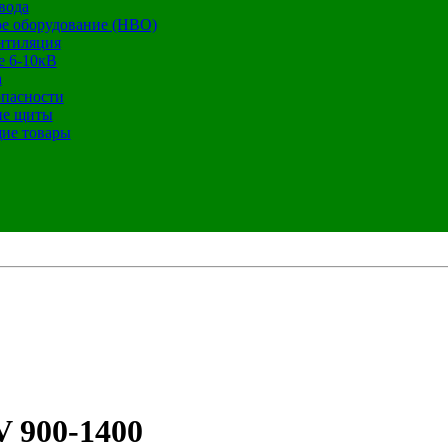
вода
е оборудование (НВО)
нтиляция
е 6-10кВ
а
опасности
ие щиты
ие товары
V 900-1400