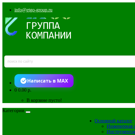
info@etgo-group.ru
Написать в MAX
0
0.00 р.
В корзине пусто!
Категории
Основной каталог
Инженерная 
Инструмента