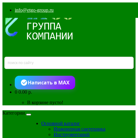
info@etgo-group.ru
Написать в MAX
0
0.00 р.
В корзине пусто!
Категории
Основной каталог
Инженерная сантехника
Инструментарий