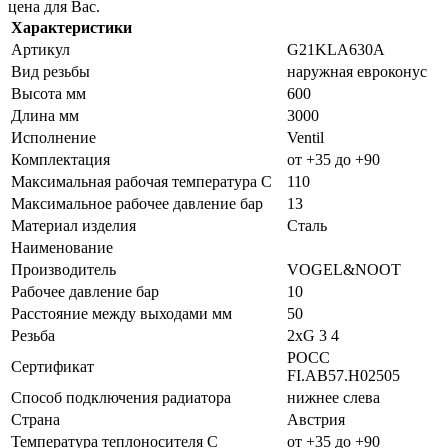
цена для Вас.
Характеристики
Артикул
G21KLA630A
Вид резьбы
наружная евроконус
Высота мм
600
Длина мм
3000
Исполнение
Ventil
Комплектация
от +35 до +90
Максимальная рабочая температура C
110
Максимальное рабочее давление бар
13
Материал изделия
Сталь
Наименование
Производитель
VOGEL&NOOT
Рабочее давление бар
10
Расстояние между выходами мм
50
Резьба
2xG 3 4
POCC
Сертификат
FI.AB57.H02505
Способ подключения радиатора
нижнее слева
Страна
Австрия
Температура теплоносителя C
от +35 до +90