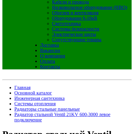
Кабели и провода
Низковольтное оборудование (НВО)
Обогрев и вентиляция
Оборудование 6-10кВ
Светотехника
Системы безопасности
Электрические щиты
Сопутствующие товары
Доставка
Вакансии
О компании
Оплата
Контакты
Главная
Основной каталог
Инженерная сантехника
Системы отопления
Радиаторы стальные панельные
Радиатор стальной Ventil 21KV 600-3000 левое
подключение