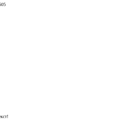
505
кст!