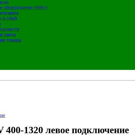
вода
е оборудование (НВО)
нтиляция
е 6-10кВ
а
опасности
ие щиты
ие товары
ние
V 400-1320 левое подключение