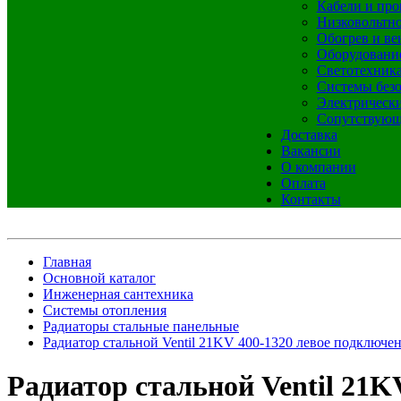
Кабели и про
Низковольтно
Обогрев и ве
Оборудовани
Светотехник
Системы без
Электрическ
Сопутствующ
Доставка
Вакансии
О компании
Оплата
Контакты
Главная
Основной каталог
Инженерная сантехника
Системы отопления
Радиаторы стальные панельные
Радиатор стальной Ventil 21KV 400-1320 левое подключе
Радиатор стальной Ventil 21K