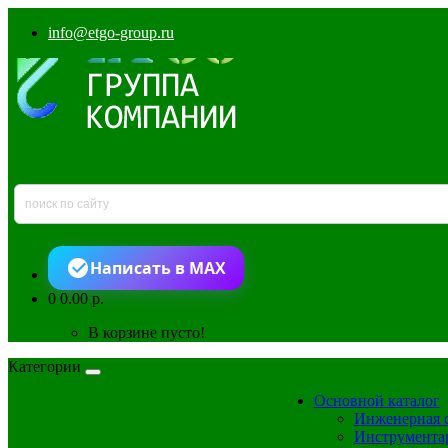
info@etgo-group.ru
Написать в MAX
0
0.00 р.
В корзине пусто!
Категории
Основной каталог
Инженерная 
Инструмента