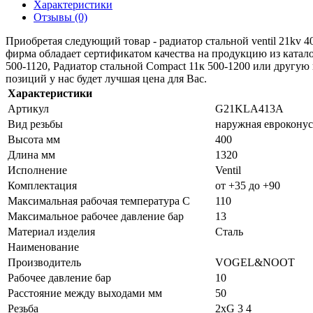
Характеристики
Отзывы (0)
Приобретая следующий товар - радиатор стальной ventil 21kv 
фирма обладает сертификатом качества на продукцию из катало
500-1120, Радиатор стальной Compact 11к 500-1200 или другую 
позиций у нас будет лучшая цена для Вас.
Характеристики
Артикул
G21KLA413A
Вид резьбы
наружная евроконус
Высота мм
400
Длина мм
1320
Исполнение
Ventil
Комплектация
от +35 до +90
Максимальная рабочая температура C
110
Максимальное рабочее давление бар
13
Материал изделия
Сталь
Наименование
Производитель
VOGEL&NOOT
Рабочее давление бар
10
Расстояние между выходами мм
50
Резьба
2xG 3 4