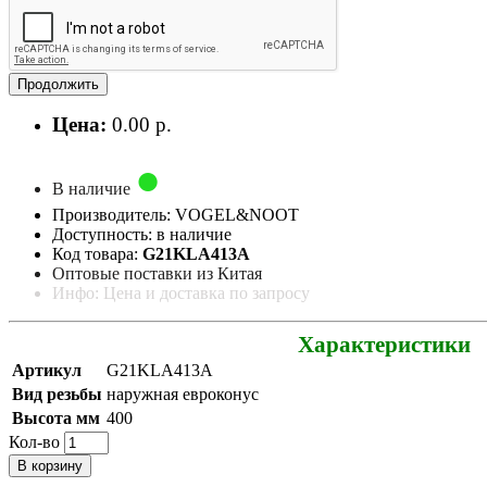
Продолжить
Цена:
0.00 р.
В наличие
Производитель: VOGEL&NOOT
Доступность: в наличие
Код товара:
G21KLA413A
Оптовые поставки из Китая
Инфо: Цена и доставка по запросу
Характеристики
Артикул
G21KLA413A
Вид резьбы
наружная евроконус
Высота мм
400
Кол-во
В корзину