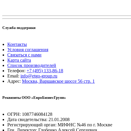
Служба поддержки
Контакты
Условия соглашения
Связаться с нами
Карта сайта
Список производителей
Телефон:
+7 (495) 133-86-18
Email:
info@etgo-group.ru
Адрес:
Москва, Варшавское шоссе 56 стр. 1
Реквизиты ООО «ЕвроБизнесГрупп»
ОГРН: 1087746084128
Дата свидетельства: 21.01.2008
Регистрирующий орган: МИФНС №46 по г. Москве
Ген. Директор: Глобенко Алексей Сергеевич