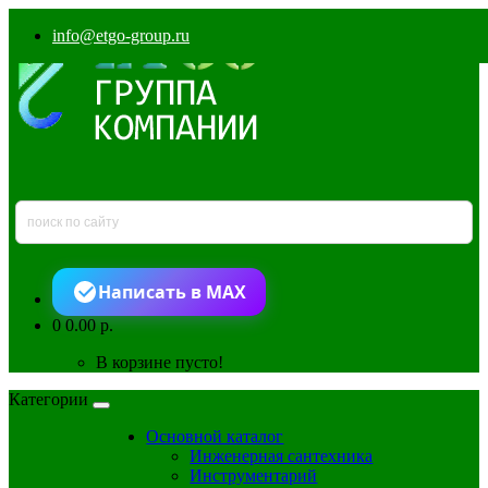
info@etgo-group.ru
Написать в MAX
0
0.00 р.
В корзине пусто!
Категории
Основной каталог
Инженерная сантехника
Инструментарий