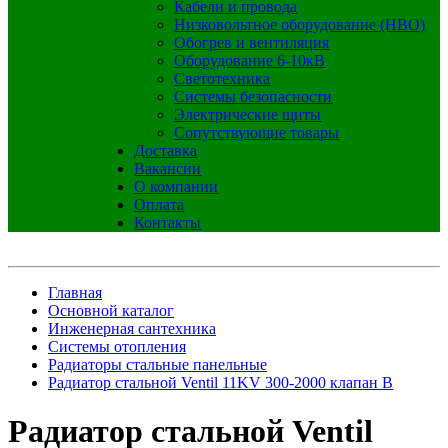
Кабели и провода
Низковольтное оборудование (НВО)
Обогрев и вентиляция
Оборудование 6-10кВ
Светотехника
Системы безопасности
Электрические щиты
Сопутствующие товары
Доставка
Вакансии
О компании
Оплата
Контакты
Главная
Основной каталог
Инженерная сантехника
Системы отопления
Радиаторы стальные панельные
Радиатор стальной Ventil 11KV 300-2000 клапан В
Радиатор стальной Ventil