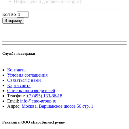
Инфо: Цена и доставка по запросу
Кол-во
В корзину
Служба поддержки
Контакты
Условия соглашения
Связаться с нами
Карта сайта
Список производителей
Телефон:
+7 (495) 133-86-18
Email:
info@etgo-group.ru
Адрес:
Москва, Варшавское шоссе 56 стр. 1
Реквизиты ООО «ЕвроБизнесГрупп»