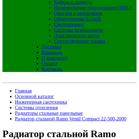
Кабели и провода
Низковольтное оборудование (НВО)
Обогрев и вентиляция
Оборудование 6-10кВ
Светотехника
Системы безопасности
Электрические щиты
Сопутствующие товары
Доставка
Вакансии
О компании
Оплата
Контакты
Главная
Основной каталог
Инженерная сантехника
Системы отопления
Радиаторы стальные панельные
Радиатор стальной Ramo Ventil Compact 22-500-2000
Радиатор стальной Ramo