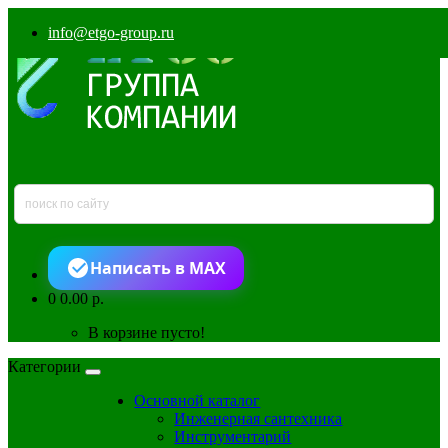
info@etgo-group.ru
Написать в MAX
0
0.00 р.
В корзине пусто!
Категории
Основной каталог
Инженерная сантехника
Инструментарий