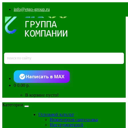
info@etgo-group.ru
Написать в MAX
0
0.00 р.
В корзине пусто!
Категории
Основной каталог
Инженерная сантехника
Инструментарий