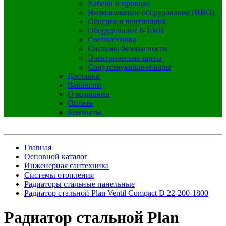
Кабели и провода
Низковольтное оборудование (НВО)
Обогрев и вентиляция
Оборудование 6-10кВ
Светотехника
Системы безопасности
Электрические щиты
Сопутствующие товары
Доставка
Вакансии
О компании
Оплата
Контакты
Главная
Основной каталог
Инженерная сантехника
Системы отопления
Радиаторы стальные панельные
Радиатор стальной Plan Ventil Compact D 22-200-1800
Радиатор стальной Plan