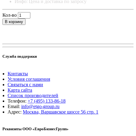
Инфо: Цена и доставка по запросу
Кол-во
В корзину
Служба поддержки
Контакты
Условия соглашения
Связаться с нами
Карта сайта
Список производителей
Телефон:
+7 (495) 133-86-18
Email:
info@etgo-group.ru
Адрес:
Москва, Варшавское шоссе 56 стр. 1
Реквизиты ООО «ЕвроБизнесГрупп»