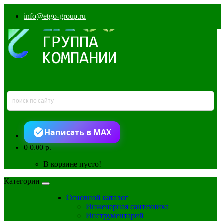
info@etgo-group.ru
Написать в MAX
0
0.00 р.
В корзине пусто!
Категории
Основной каталог
Инженерная сантехника
Инструментарий