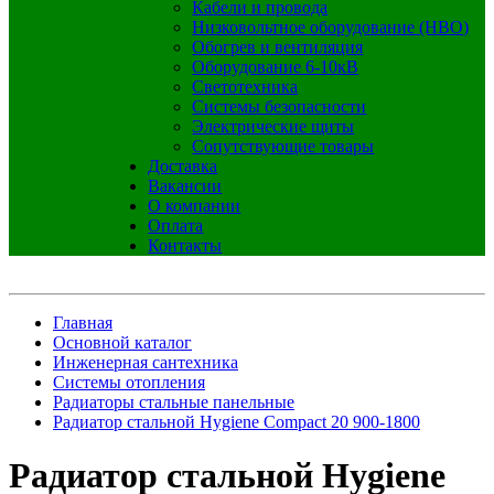
Кабели и провода
Низковольтное оборудование (НВО)
Обогрев и вентиляция
Оборудование 6-10кВ
Светотехника
Системы безопасности
Электрические щиты
Сопутствующие товары
Доставка
Вакансии
О компании
Оплата
Контакты
Главная
Основной каталог
Инженерная сантехника
Системы отопления
Радиаторы стальные панельные
Радиатор стальной Hygiene Compact 20 900-1800
Радиатор стальной Hygiene