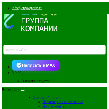
info@etgo-group.ru
Написать в MAX
0
0.00 р.
В корзине пусто!
Категории
Основной каталог
Инженерная сантехника
Инструментарий