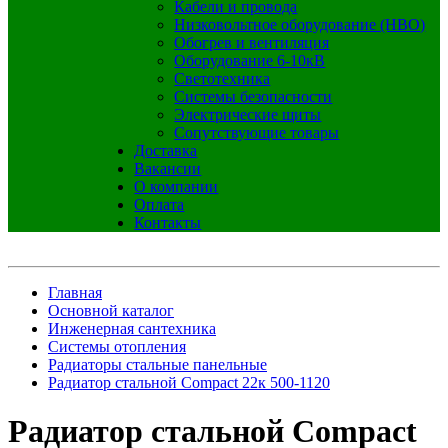
Кабели и провода
Низковольтное оборудование (НВО)
Обогрев и вентиляция
Оборудование 6-10кВ
Светотехника
Системы безопасности
Электрические щиты
Сопутствующие товары
Доставка
Вакансии
О компании
Оплата
Контакты
Главная
Основной каталог
Инженерная сантехника
Системы отопления
Радиаторы стальные панельные
Радиатор стальной Compact 22к 500-1120
Радиатор стальной Compact