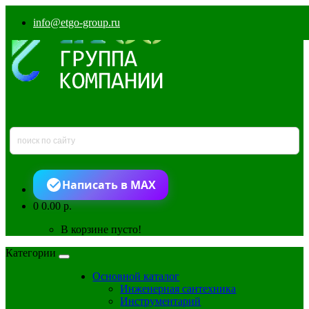
info@etgo-group.ru
Написать в MAX
0
0.00 р.
В корзине пусто!
Категории
Основной каталог
Инженерная сантехника
Инструментарий