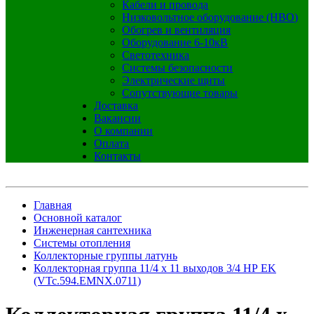
Кабели и провода
Низковольтное оборудование (НВО)
Обогрев и вентиляция
Оборудование 6-10кВ
Светотехника
Системы безопасности
Электрические щиты
Сопутствующие товары
Доставка
Вакансии
О компании
Оплата
Контакты
Главная
Основной каталог
Инженерная сантехника
Системы отопления
Коллекторные группы латунь
Коллекторная группа 11/4 х 11 выходов 3/4 НР EK
(VTc.594.EMNX.0711)