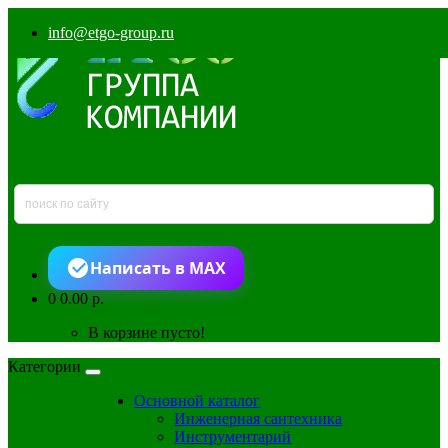
info@etgo-group.ru
Написать в MAX
0
0.00 р.
В корзине пусто!
Категории
Основной каталог
Инженерная сантехника
Инструментарий