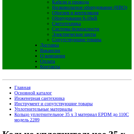
Кабели и провода
Низковольтное оборудование (НВО)
Обогрев и вентиляция
Оборудование 6-10кВ
Светотехника
Системы безопасности
Электрические щиты
Сопутствующие товары
Доставка
Вакансии
О компании
Оплата
Контакты
Главная
Основной каталог
Инженерная сантехника
Инструмент и сопутствующие товары
Уплотнительные материалы
Кольцо уплотнительное 35 х 3 материал EPDM до 110С
модель 2289