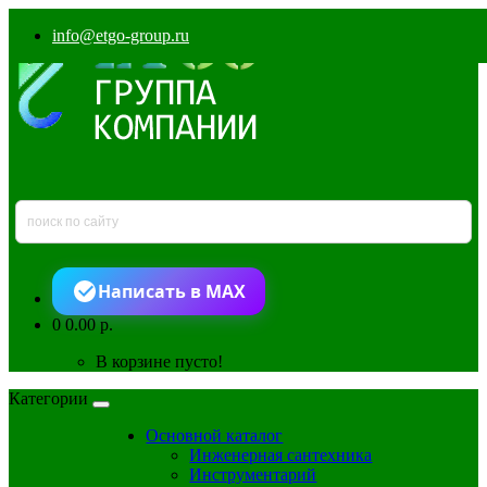
info@etgo-group.ru
Написать в MAX
0
0.00 р.
В корзине пусто!
Категории
Основной каталог
Инженерная сантехника
Инструментарий