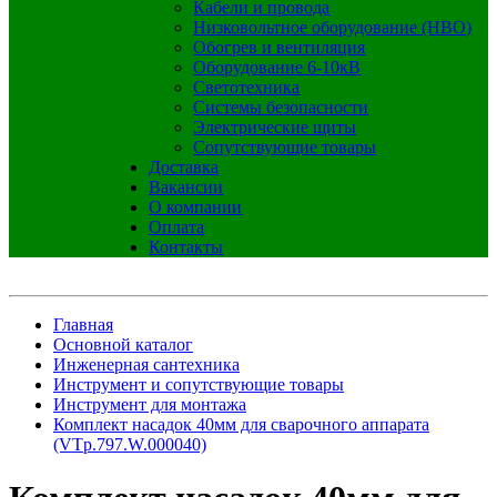
Кабели и провода
Низковольтное оборудование (НВО)
Обогрев и вентиляция
Оборудование 6-10кВ
Светотехника
Системы безопасности
Электрические щиты
Сопутствующие товары
Доставка
Вакансии
О компании
Оплата
Контакты
Главная
Основной каталог
Инженерная сантехника
Инструмент и сопутствующие товары
Инструмент для монтажа
Комплект насадок 40мм для сварочного аппарата
(VTp.797.W.000040)