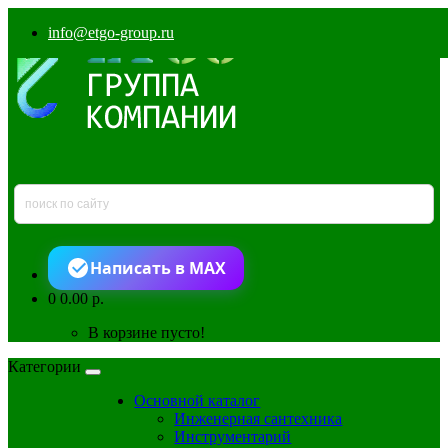
info@etgo-group.ru
Написать в MAX
0
0.00 р.
В корзине пусто!
Категории
Основной каталог
Инженерная сантехника
Инструментарий