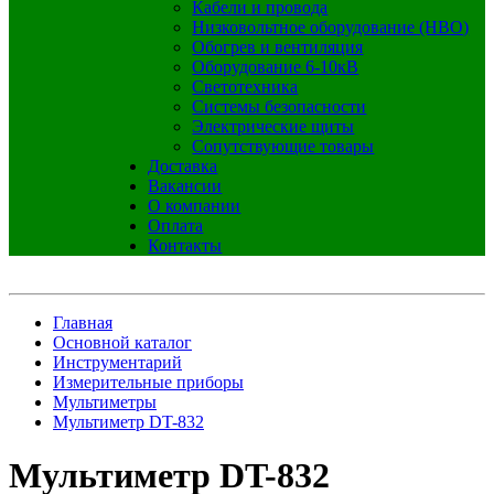
Кабели и провода
Низковольтное оборудование (НВО)
Обогрев и вентиляция
Оборудование 6-10кВ
Светотехника
Системы безопасности
Электрические щиты
Сопутствующие товары
Доставка
Вакансии
О компании
Оплата
Контакты
Главная
Основной каталог
Инструментарий
Измерительные приборы
Мультиметры
Мультиметр DT-832
Мультиметр DT-832