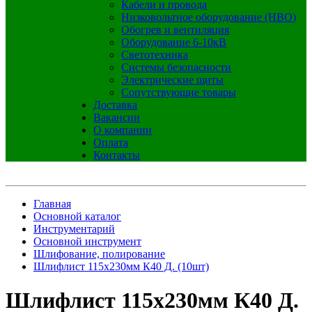
Кабели и провода
Низковольтное оборудование (НВО)
Обогрев и вентиляция
Оборудование 6-10кВ
Светотехника
Системы безопасности
Электрические щиты
Сопутствующие товары
Доставка
Вакансии
О компании
Оплата
Контакты
Главная
Основной каталог
Инструментарий
Основной инструмент
Шлифование, полирование
Шлифлист 115x230мм К40 Д. (10шт)
Шлифлист 115x230мм К40 Д.