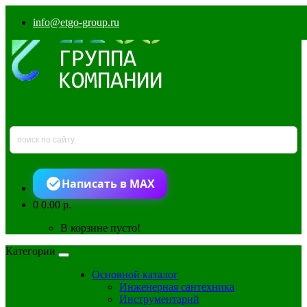
info@etgo-group.ru
Написать в MAX
0
0.00 р.
В корзине пусто!
Категории
Основной каталог
Инженерная сантехника
Инструментарий