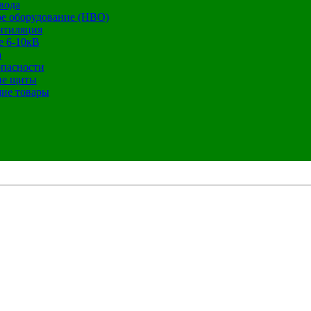
вода
е оборудование (НВО)
нтиляция
е 6-10кВ
а
опасности
ие щиты
ие товары