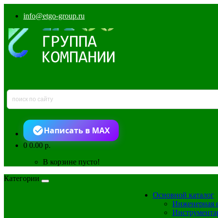
info@etgo-group.ru
Написать в MAX
0
0.00 р.
В корзине пусто!
Категории
Основной каталог
Инженерная 
Инструмента