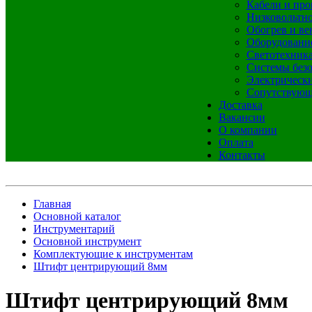
Кабели и про
Низковольтно
Обогрев и ве
Оборудовани
Светотехник
Системы без
Электрическ
Сопутствующ
Доставка
Вакансии
О компании
Оплата
Контакты
Главная
Основной каталог
Инструментарий
Основной инструмент
Комплектующие к инструментам
Штифт центрирующий 8мм
Штифт центрирующий 8мм