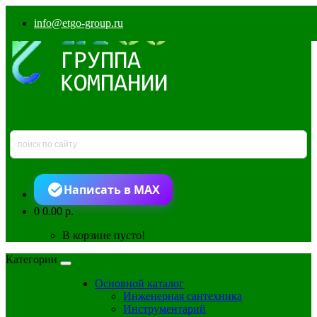
info@etgo-group.ru
Написать в MAX
0
0.00 р.
В корзине пусто!
Категории
Основной каталог
Инженерная сантехника
Инструментарий