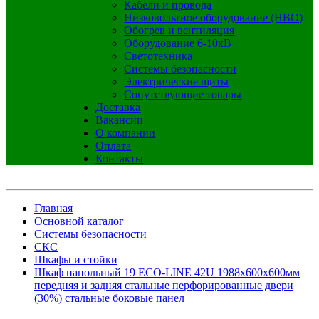
Кабели и провода
Низковольтное оборудование (НВО)
Обогрев и вентиляция
Оборудование 6-10кВ
Светотехника
Системы безопасности
Электрические щиты
Сопутствующие товары
Доставка
Вакансии
О компании
Оплата
Контакты
Главная
Основной каталог
Системы безопасности
СКС
Шкафы и стойки
Шкаф напольный 19 ECO-LINE 42U 1988х600х600мм
передняя и задняя стальные перфорированные двери
(30%) стальные боковые панел