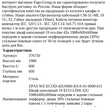
интернет магазине Etgo-Group.ru вы гарантированно получите
быструю доставку по России. Наша фирма обладает
сертификатом качества на продукцию из каталога шкафы и
стойки. Наши аналоги:Организатор кабельный CM-1U-ML 19
1U, EL Гайки закладные (50шт), Кабель питания монитор-
компьютер IEC 320 C13 - IEC 320 C14 3x0.75 10A прямая
вилка 1 м или другую продукцию от производителя zpas. При
покупке шкаф напольный 19 eco-line 42u 1988х600х600мм
передняя и задняя стальные перфорированные двери (30%)
стальные боковые панел от 30-ти позиций у нас будет лучшая
цена для Вас.
Характеристики
Артикул
376730
Высота мм
1988
Высота U
600
Глубина мм
600
Материал
Сталь
изделия
ZPAS WZ-ECOD-42U6060-IIAA-01-0000-011
Шкаф напольный 19 ECO-LINE 42U
1988х600х600мм передняя и задняя стальные
Наименование
перфорир. двери 30% стальные боковые
панели с 1-точечными замками 2 пары