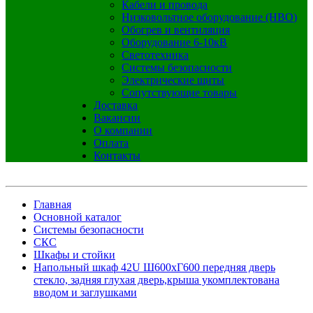
Кабели и провода
Низковольтное оборудование (НВО)
Обогрев и вентиляция
Оборудование 6-10кВ
Светотехника
Системы безопасности
Электрические щиты
Сопутствующие товары
Доставка
Вакансии
О компании
Оплата
Контакты
Главная
Основной каталог
Системы безопасности
СКС
Шкафы и стойки
Напольный шкаф 42U Ш600хГ600 передняя дверь
стекло, задняя глухая дверь,крыша укомплектована
вводом и заглушками