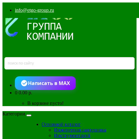
info@etgo-group.ru
Написать в MAX
0
0.00 р.
В корзине пусто!
Категории
Основной каталог
Инженерная сантехника
Инструментарий