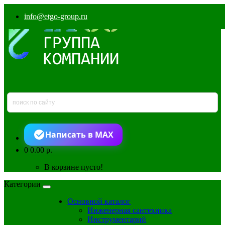
info@etgo-group.ru
Написать в MAX
0
0.00 р.
В корзине пусто!
Категории
Основной каталог
Инженерная сантехника
Инструментарий