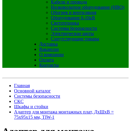
Кабели и провода
Низковольтное оборудование (НВО)
Обогрев и вентиляция
Оборудование 6-10кВ
Светотехника
Системы безопасности
Электрические щиты
Сопутствующие товары
Доставка
Вакансии
О компании
Оплата
Контакты
Главная
Основной каталог
Системы безопасности
СКС
Шкафы и стойки
Адаптер для монтажа монтажных плат, ДхШхВ =
75x95x15 мм, TIW-1