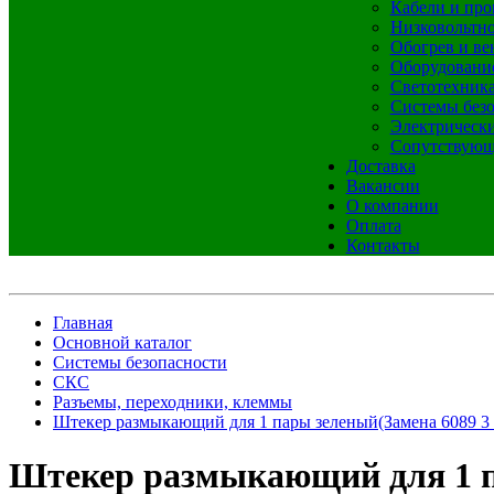
Кабели и про
Низковольтно
Обогрев и ве
Оборудовани
Светотехник
Системы без
Электрическ
Сопутствующ
Доставка
Вакансии
О компании
Оплата
Контакты
Главная
Основной каталог
Системы безопасности
СКС
Разъемы, переходники, клеммы
Штекер размыкающий для 1 пары зеленый(Замена 6089 3 0
Штекер размыкающий для 1 пар