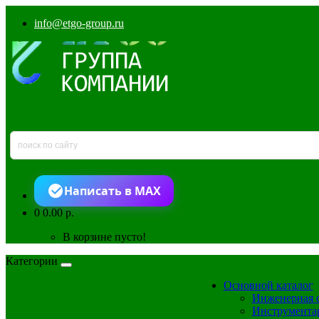
info@etgo-group.ru
Написать в MAX
0
0.00 р.
В корзине пусто!
Категории
Основной каталог
Инженерная 
Инструмента