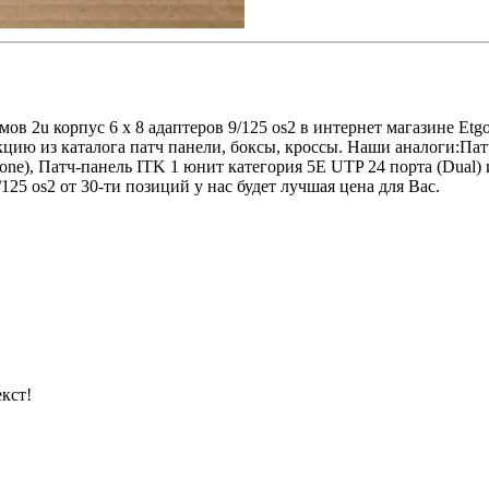
в 2u корпус 6 x 8 адаптеров 9/125 os2 в интернет магазине Et
цию из каталога патч панели, боксы, кроссы. Наши аналоги:Пат
ne), Патч-панель ITK 1 юнит категория 5Е UTP 24 порта (Dual)
25 os2 от 30-ти позиций у нас будет лучшая цена для Вас.
кст!