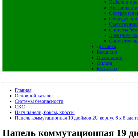
Кабели и про
Низковольтно
Обогрев и ве
Оборудовани
Светотехник
Системы без
Электрическ
Сопутствующ
Доставка
Вакансии
О компании
Оплата
Контакты
Главная
Основной каталог
Системы безопасности
СКС
Патч панели, боксы, кроссы
Панель коммутационная 19 дюймов 2U корпус 6 x 8 адапт
Панель коммутационная 19 дюй