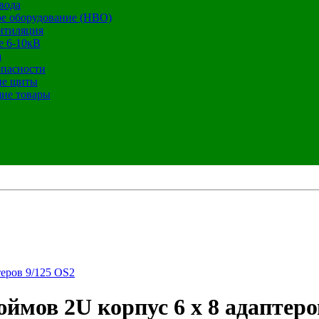
вода
е оборудование (НВО)
нтиляция
е 6-10кВ
а
опасности
ие щиты
ие товары
еров 9/125 OS2
мов 2U корпус 6 x 8 адаптеро