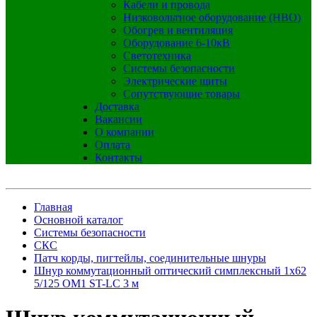
Кабели и провода
Низковольтное оборудование (НВО)
Обогрев и вентиляция
Оборудование 6-10кВ
Светотехника
Системы безопасности
Электрические щиты
Сопутствующие товары
Доставка
Вакансии
О компании
Оплата
Контакты
Главная
Основной каталог
Системы безопасности
СКС
Патч корды, пигтейлы, соединительные шнуры
Шнур коммутационный оптический симплексный 1х62
5/125 OM1 ST-LC 3 м