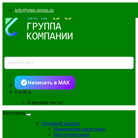
info@etgo-group.ru
Написать в MAX
0
0.00 р.
В корзине пусто!
Категории
Основной каталог
Инженерная сантехника
Инструментарий