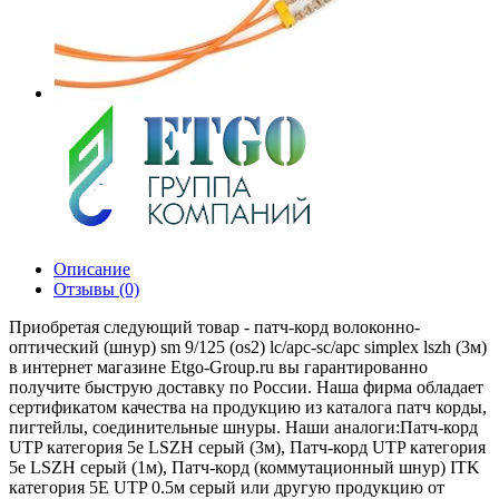
Описание
Отзывы (0)
Приобретая следующий товар - патч-корд волоконно-
оптический (шнур) sm 9/125 (os2) lc/apc-sc/apc simplex lszh (3м)
в интернет магазине Etgo-Group.ru вы гарантированно
получите быструю доставку по России. Наша фирма обладает
сертификатом качества на продукцию из каталога патч корды,
пигтейлы, соединительные шнуры. Наши аналоги:Патч-корд
UTP категория 5e LSZH серый (3м), Патч-корд UTP категория
5e LSZH серый (1м), Патч-корд (коммутационный шнур) ITK
категория 5Е UTP 0.5м серый или другую продукцию от