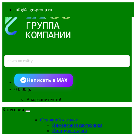
info@etgo-group.ru
Написать в MAX
0
0.00 р.
В корзине пусто!
Категории
Основной каталог
Инженерная сантехника
Инструментарий