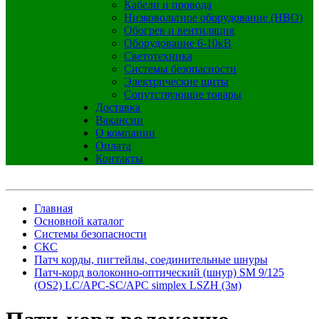
Кабели и провода
Низковольтное оборудование (НВО)
Обогрев и вентиляция
Оборудование 6-10кВ
Светотехника
Системы безопасности
Электрические щиты
Сопутствующие товары
Доставка
Вакансии
О компании
Оплата
Контакты
Главная
Основной каталог
Системы безопасности
СКС
Патч корды, пигтейлы, соединительные шнуры
Патч-корд волоконно-оптический (шнур) SM 9/125
(OS2) LC/APC-SC/APC simplex LSZH (3м)