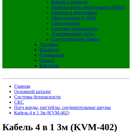
Кабели и провода
Низковольтное оборудование (НВО)
Обогрев и вентиляция
Оборудование 6-10кВ
Светотехника
Системы безопасности
Электрические щиты
Сопутствующие товары
Доставка
Вакансии
О компании
Оплата
Контакты
Главная
Основной каталог
Системы безопасности
СКС
Патч корды, пигтейлы, соединительные шнуры
Кабель 4 в 1 3м (KVM-402)
Кабель 4 в 1 3м (KVM-402)