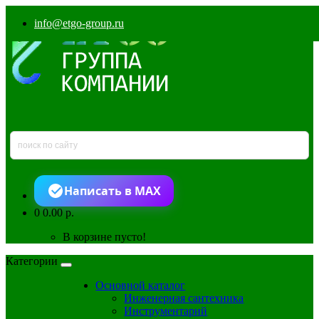
info@etgo-group.ru
Написать в MAX
0
0.00 р.
В корзине пусто!
Категории
Основной каталог
Инженерная сантехника
Инструментарий