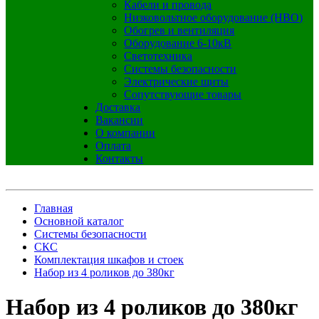
Кабели и провода
Низковольтное оборудование (НВО)
Обогрев и вентиляция
Оборудование 6-10кВ
Светотехника
Системы безопасности
Электрические щиты
Сопутствующие товары
Доставка
Вакансии
О компании
Оплата
Контакты
Главная
Основной каталог
Системы безопасности
СКС
Комплектация шкафов и стоек
Набор из 4 роликов до 380кг
Набор из 4 роликов до 380кг