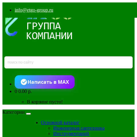
info@etgo-group.ru
Написать в MAX
0
0.00 р.
В корзине пусто!
Категории
Основной каталог
Инженерная сантехника
Инструментарий