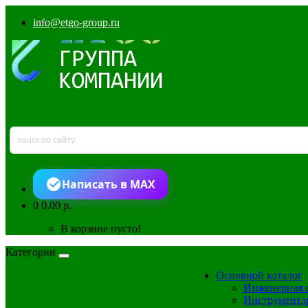
info@etgo-group.ru
Написать в MAX
0
0.00 р.
В корзине пусто!
Категории
Основной каталог
Инженерная 
Инструмента