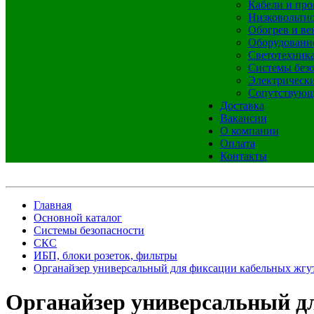
Кабели и про
Низковольтно
Обогрев и ве
Оборудовани
Светотехник
Системы без
Электрическ
Сопутствующ
Доставка
Вакансии
О компании
Оплата
Контакты
Главная
Основной каталог
Системы безопасности
СКС
ИБП, блоки розеток, фильтры
Органайзер универсальный для фиксации кабельных жгу
Органайзер универсальный д