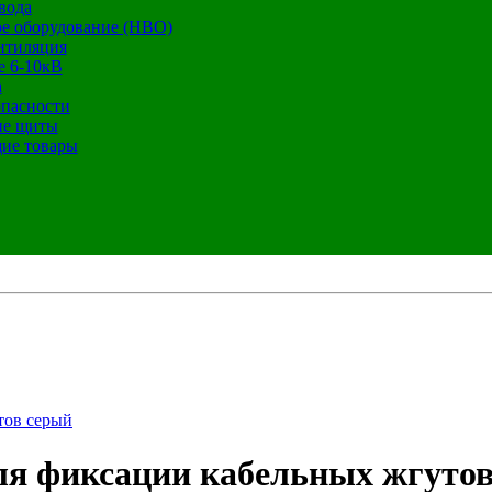
вода
е оборудование (НВО)
нтиляция
е 6-10кВ
а
опасности
ие щиты
ие товары
тов серый
ля фиксации кабельных жгуто