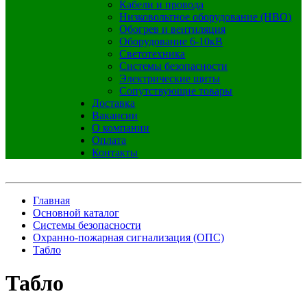
Кабели и провода
Низковольтное оборудование (НВО)
Обогрев и вентиляция
Оборудование 6-10кВ
Светотехника
Системы безопасности
Электрические щиты
Сопутствующие товары
Доставка
Вакансии
О компании
Оплата
Контакты
Главная
Основной каталог
Системы безопасности
Охранно-пожарная сигнализация (ОПС)
Табло
Табло