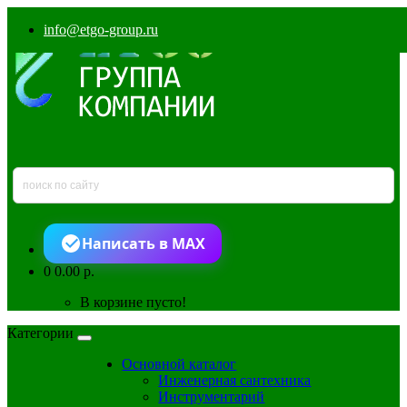
info@etgo-group.ru
Написать в MAX
0
0.00 р.
В корзине пусто!
Категории
Основной каталог
Инженерная сантехника
Инструментарий