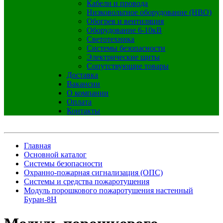
Кабели и провода
Низковольтное оборудование (НВО)
Обогрев и вентиляция
Оборудование 6-10кВ
Светотехника
Системы безопасности
Электрические щиты
Сопутствующие товары
Доставка
Вакансии
О компании
Оплата
Контакты
Главная
Основной каталог
Системы безопасности
Охранно-пожарная сигнализация (ОПС)
Системы и средства пожаротушения
Модуль порошкового пожаротушения настенный
Буран-8Н