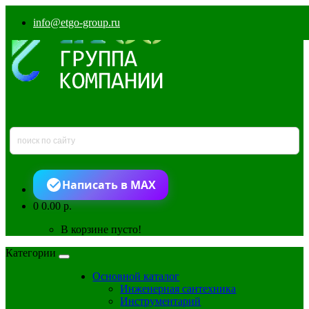
info@etgo-group.ru
Написать в MAX
0
0.00 р.
В корзине пусто!
Категории
Основной каталог
Инженерная сантехника
Инструментарий