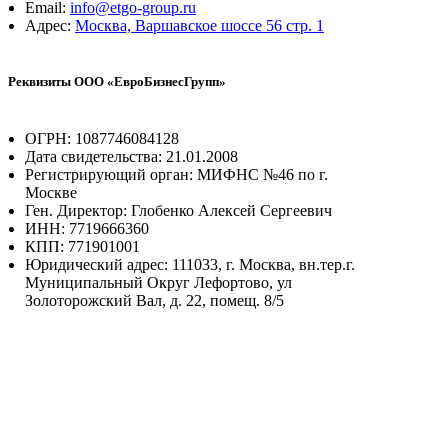
Email:
info@etgo-group.ru
Адрес:
Москва, Варшавское шоссе 56 стр. 1
Реквизиты ООО «ЕвроБизнесГрупп»
ОГРН: 1087746084128
Дата свидетельства: 21.01.2008
Регистрирующий орган: МИФНС №46 по г.
Москве
Ген. Директор: Глобенко Алексей Сергеевич
ИНН: 7719666360
КПП: 771901001
Юридический адрес: 111033, г. Москва, вн.тер.г.
Муниципальный Округ Лефортово, ул
Золоторожский Вал, д. 22, помещ. 8/5