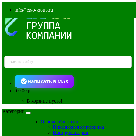
info@etgo-group.ru
Написать в MAX
0
0.00 р.
В корзине пусто!
Категории
Основной каталог
Инженерная сантехника
Инструментарий