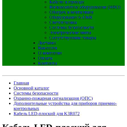
Кабели и провода
Низковольтное оборудование (НВО)
Обогрев и вентиляция
Оборудование 6-10кВ
Светотехника
Системы безопасности
Электрические щиты
Сопутствующие товары
Доставка
Вакансии
О компании
Оплата
Контакты
Главная
Основной каталог
Системы безопасности
Охранно-пожарная сигнализация (ОПС)
Дополнительные устройства для приборов приемно-
контрольных
Кабель LED-плоский для K3R072