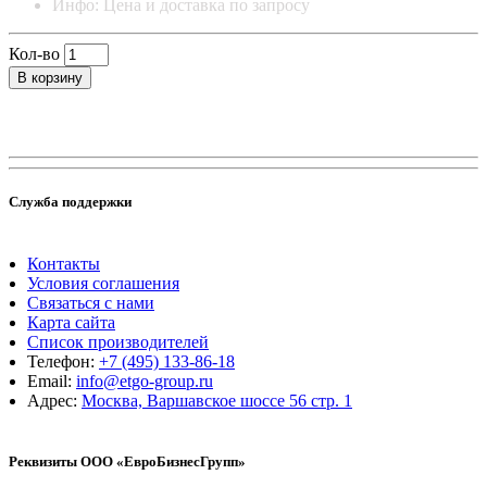
Инфо: Цена и доставка по запросу
Кол-во
В корзину
Служба поддержки
Контакты
Условия соглашения
Связаться с нами
Карта сайта
Список производителей
Телефон:
+7 (495) 133-86-18
Email:
info@etgo-group.ru
Адрес:
Москва, Варшавское шоссе 56 стр. 1
Реквизиты ООО «ЕвроБизнесГрупп»