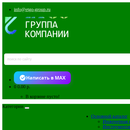
info@etgo-group.ru
Написать в MAX
0
0.00 р.
В корзине пусто!
Категории
Основной каталог
Инженерная 
Инструмента