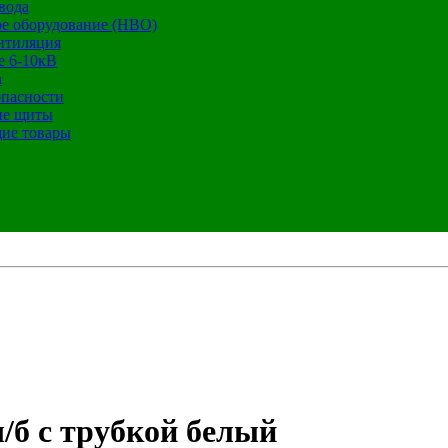
вода
е оборудование (НВО)
нтиляция
е 6-10кВ
а
опасности
ие щиты
ие товары
ч/б с трубкой белый