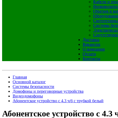
Кабели и про
Низковольтно
Обогрев и ве
Оборудовани
Светотехник
Системы без
Электрическ
Сопутствующ
Доставка
Вакансии
О компании
Оплата
Контакты
Главная
Основной каталог
Системы безопасности
Домофоны и переговорные устройства
Видеодомофоны
Абонентское устройство с 4.3 ч/б с трубкой белый
Абонентское устройство с 4.3 