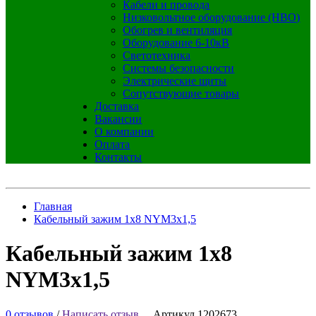
Кабели и провода
Низковольтное оборудование (НВО)
Обогрев и вентиляция
Оборудование 6-10кВ
Светотехника
Системы безопасности
Электрические щиты
Сопутствующие товары
Доставка
Вакансии
О компании
Оплата
Контакты
Главная
Кабельный зажим 1x8 NYM3x1,5
Кабельный зажим 1x8
NYM3x1,5
0 отзывов
/
Написать отзыв
Артикул 1202673