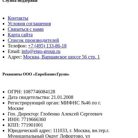
Служба поддержки
Контакты
Условия соглашения
Связаться с нами
Карта сайта
Список производителей
Телефон:
+7 (495) 133-86-18
Email:
info@etgo-group.ru
Адрес:
Москва, Варшавское шоссе 56 стр. 1
Реквизиты ООО «ЕвроБизнесГрупп»
ОГРН: 1087746084128
Дата свидетельства: 21.01.2008
Регистрирующий орган: МИФНС №46 по г.
Москве
Ген. Директор: Глобенко Алексей Сергеевич
ИНН: 7719666360
КПП: 771901001
Юридический адрес: 111033, г. Москва, вн.тер.г.
Муниципальный Округ Лефортово, ул