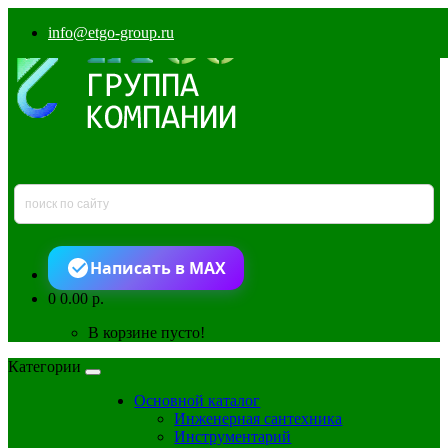
info@etgo-group.ru
Написать в MAX
0
0.00 р.
В корзине пусто!
Категории
Основной каталог
Инженерная сантехника
Инструментарий