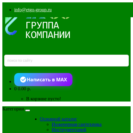
info@etgo-group.ru
Написать в MAX
0
0.00 р.
В корзине пусто!
Категории
Основной каталог
Инженерная сантехника
Инструментарий