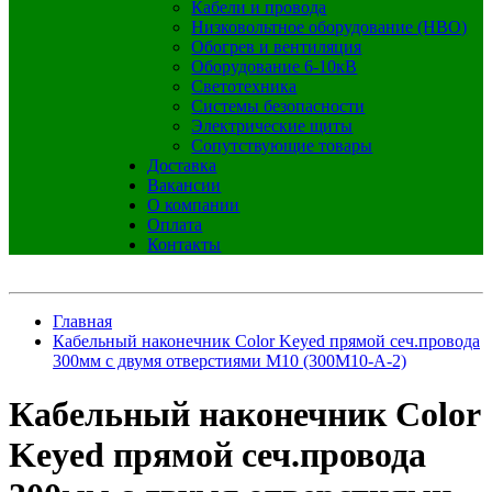
Кабели и провода
Низковольтное оборудование (НВО)
Обогрев и вентиляция
Оборудование 6-10кВ
Светотехника
Системы безопасности
Электрические щиты
Сопутствующие товары
Доставка
Вакансии
О компании
Оплата
Контакты
Главная
Кабельный наконечник Color Keyed прямой сеч.провода
300мм с двумя отверстиями M10 (300M10-A-2)
Кабельный наконечник Color
Keyed прямой сеч.провода