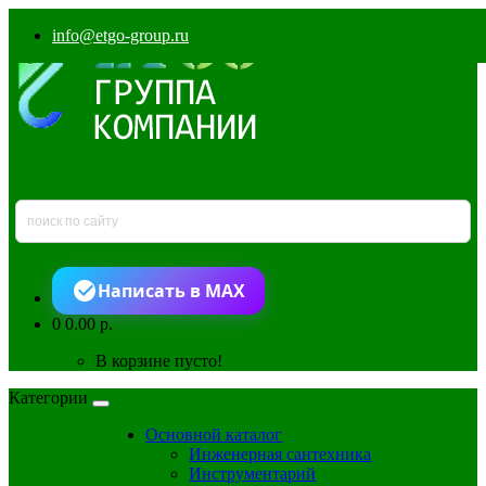
info@etgo-group.ru
Написать в MAX
0
0.00 р.
В корзине пусто!
Категории
Основной каталог
Инженерная сантехника
Инструментарий