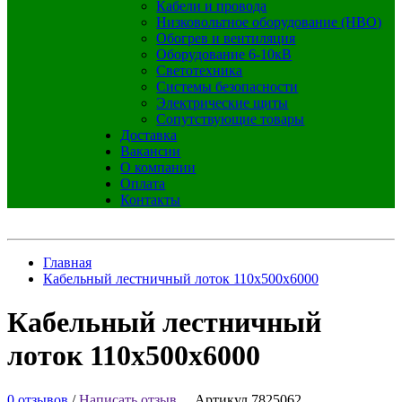
Кабели и провода
Низковольтное оборудование (НВО)
Обогрев и вентиляция
Оборудование 6-10кВ
Светотехника
Системы безопасности
Электрические щиты
Сопутствующие товары
Доставка
Вакансии
О компании
Оплата
Контакты
Главная
Кабельный лестничный лоток 110x500x6000
Кабельный лестничный
лоток 110x500x6000
0 отзывов
/
Написать отзыв
Артикул 7825062