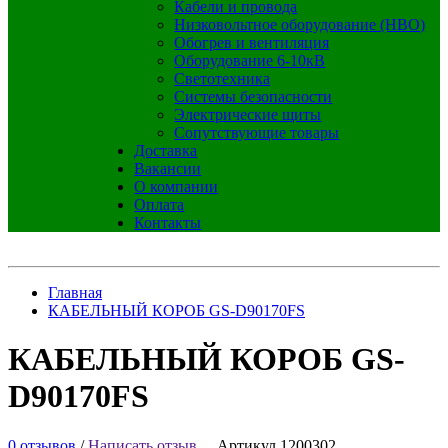
Кабели и провода
Низковольтное оборудование (НВО)
Обогрев и вентиляция
Оборудование 6-10кВ
Светотехника
Системы безопасности
Электрические щиты
Сопутствующие товары
Доставка
Вакансии
О компании
Оплата
Контакты
Главная
КАБЕЛЬНЫЙ КОРОБ GS-D90170FS
КАБЕЛЬНЫЙ КОРОБ GS-
D90170FS
0 отзывов
/
Написать отзыв
Артикул 1200302