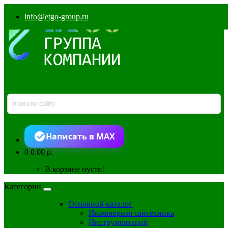
info@etgo-group.ru
Написать в MAX
0
0.00 р.
В корзине пусто!
Категории
Основной каталог
Инженерная сантехника
Инструментарий