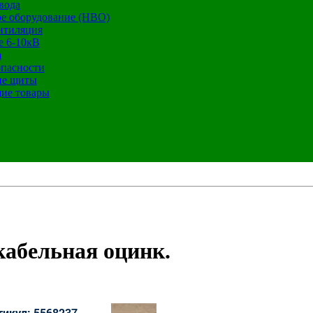
вода
е оборудование (НВО)
нтиляция
е 6-10кВ
а
опасности
ие щиты
ие товары
кабельная оцинк.