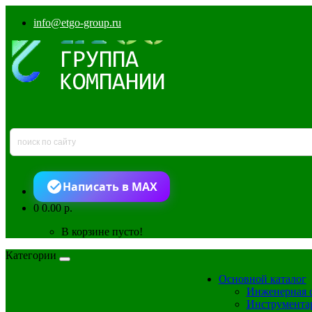
info@etgo-group.ru
Написать в MAX
0
0.00 р.
В корзине пусто!
Категории
Основной каталог
Инженерная 
Инструмента