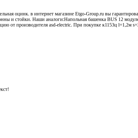
ельная оцинк. в интернет магазине Etgo-Group.ru вы гарантиро
лонны и стойки. Наши аналоги:Напольная башенка BUS 12 модуле
ю от производителя asd-electric. При покупке к1153ц l=1,2м s=
кст!