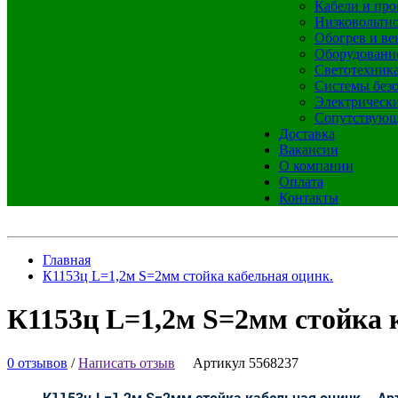
Кабели и про
Низковольтно
Обогрев и ве
Оборудовани
Светотехник
Системы без
Электрическ
Сопутствующ
Доставка
Вакансии
О компании
Оплата
Контакты
Главная
К1153ц L=1,2м S=2мм стойка кабельная оцинк.
К1153ц L=1,2м S=2мм стойка 
0 отзывов
/
Написать отзыв
Артикул 5568237