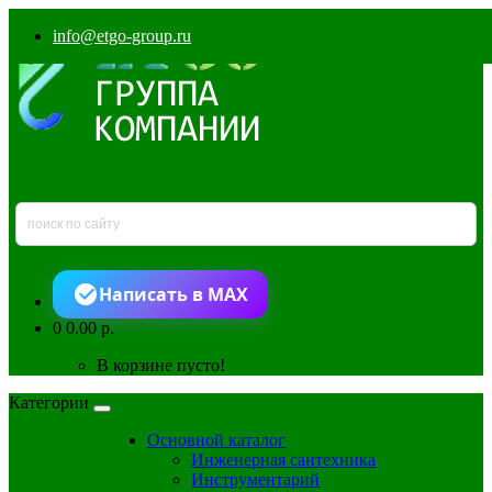
info@etgo-group.ru
Написать в MAX
0
0.00 р.
В корзине пусто!
Категории
Основной каталог
Инженерная сантехника
Инструментарий