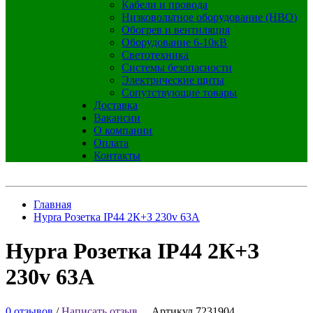
Кабели и провода
Низковольтное оборудование (НВО)
Обогрев и вентиляция
Оборудование 6-10кВ
Светотехника
Системы безопасности
Электрические щиты
Сопутствующие товары
Доставка
Вакансии
О компании
Оплата
Контакты
Главная
Hypra Розетка IP44 2К+З 230v 63А
Hypra Розетка IP44 2К+З
230v 63А
0 отзывов
/
Написать отзыв
Артикул 7231904