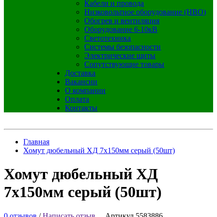
Кабели и провода
Низковольтное оборудование (НВО)
Обогрев и вентиляция
Оборудование 6-10кВ
Светотехника
Системы безопасности
Электрические щиты
Сопутствующие товары
Доставка
Вакансии
О компании
Оплата
Контакты
Главная
Хомут дюбельный ХД 7х150мм серый (50шт)
Хомут дюбельный ХД
7х150мм серый (50шт)
0 отзывов
/
Написать отзыв
Артикул 5583886