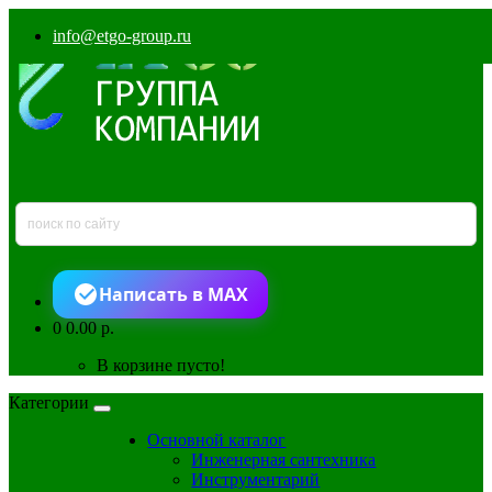
info@etgo-group.ru
Написать в MAX
0
0.00 р.
В корзине пусто!
Категории
Основной каталог
Инженерная сантехника
Инструментарий