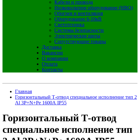
Кабели и провода
Низковольтное оборудование (НВО)
Обогрев и вентиляция
Оборудование 6-10кВ
Светотехника
Системы безопасности
Электрические щиты
Сопутствующие товары
Доставка
Вакансии
О компании
Оплата
Контакты
Главная
Горизонтальный Т-отвод специальное исполнение тип 2
Al 3P+N+Pe 1600А IP55
Горизонтальный Т-отвод
специальное исполнение тип