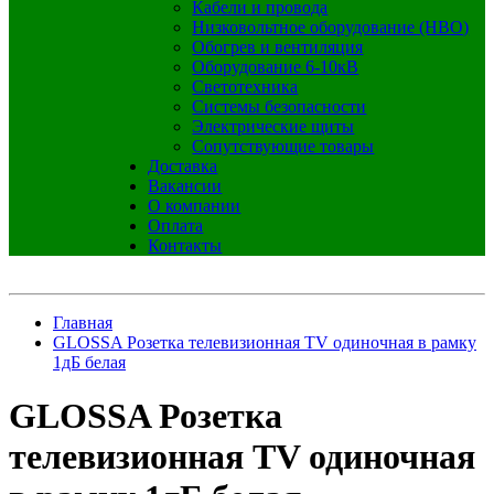
Кабели и провода
Низковольтное оборудование (НВО)
Обогрев и вентиляция
Оборудование 6-10кВ
Светотехника
Системы безопасности
Электрические щиты
Сопутствующие товары
Доставка
Вакансии
О компании
Оплата
Контакты
Главная
GLOSSA Розетка телевизионная TV одиночная в рамку
1дБ белая
GLOSSA Розетка
телевизионная TV одиночная