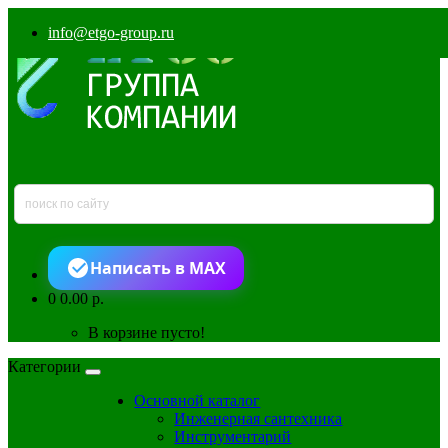
info@etgo-group.ru
Написать в MAX
0
0.00 р.
В корзине пусто!
Категории
Основной каталог
Инженерная сантехника
Инструментарий