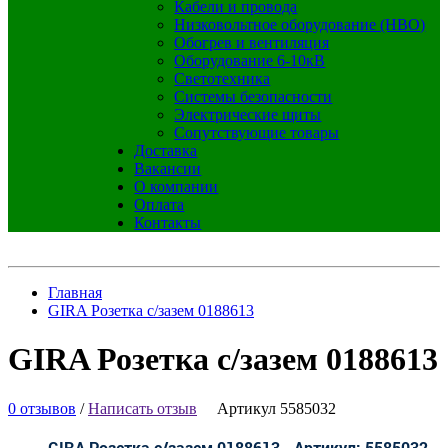
Кабели и провода
Низковольтное оборудование (НВО)
Обогрев и вентиляция
Оборудование 6-10кВ
Светотехника
Системы безопасности
Электрические щиты
Сопутствующие товары
Доставка
Вакансии
О компании
Оплата
Контакты
Главная
GIRA Розетка с/зазем 0188613
GIRA Розетка с/зазем 0188613
0 отзывов
/
Написать отзыв
Артикул 5585032