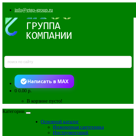
info@etgo-group.ru
Написать в MAX
0
0.00 р.
В корзине пусто!
Категории
Основной каталог
Инженерная сантехника
Инструментарий