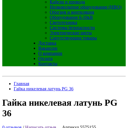
Кабели и провода
Низковольтное оборудование (НВО)
Обогрев и вентиляция
Оборудование 6-10кВ
Светотехника
Системы безопасности
Электрические щиты
Сопутствующие товары
Доставка
Вакансии
О компании
Оплата
Контакты
Главная
Гайка никелевая латунь PG 36
Гайка никелевая латунь PG
36
0 отзывов
/
Написать отзыв
Артикул 5575155