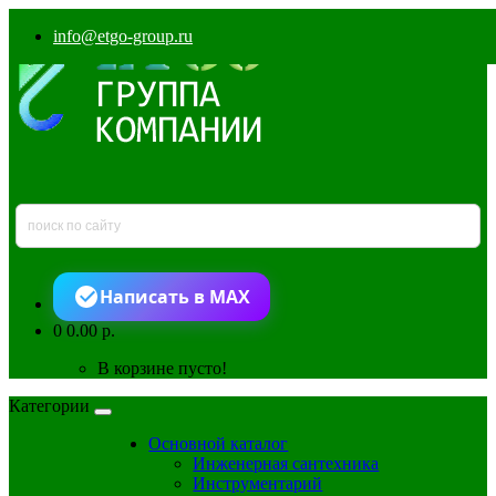
info@etgo-group.ru
Написать в MAX
0
0.00 р.
В корзине пусто!
Категории
Основной каталог
Инженерная сантехника
Инструментарий