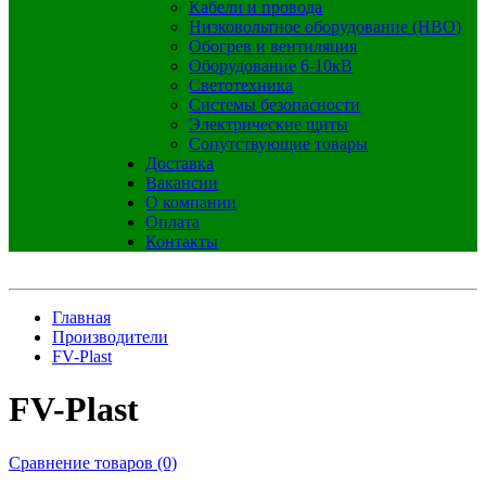
Кабели и провода
Низковольтное оборудование (НВО)
Обогрев и вентиляция
Оборудование 6-10кВ
Светотехника
Системы безопасности
Электрические щиты
Сопутствующие товары
Доставка
Вакансии
О компании
Оплата
Контакты
Главная
Производители
FV-Plast
FV-Plast
Сравнение товаров (0)