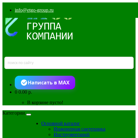
info@etgo-group.ru
Написать в MAX
0
0.00 р.
В корзине пусто!
Категории
Основной каталог
Инженерная сантехника
Инструментарий