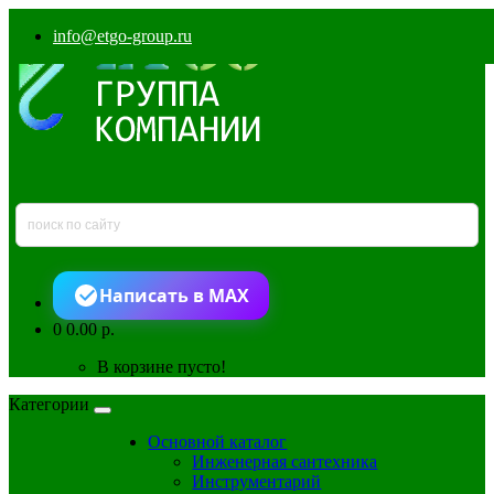
info@etgo-group.ru
Написать в MAX
0
0.00 р.
В корзине пусто!
Категории
Основной каталог
Инженерная сантехника
Инструментарий